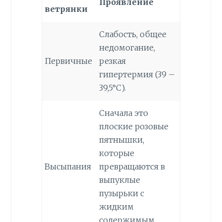
Проявление
ветрянки
Слабость, общее
недомогание,
Первичные
резкая
гипертермия (39 –
39,5°С).
Сначала это
плоские розовые
пятнышки,
которые
Высыпания
превращаются в
выпуклые
пузырьки с
жидким
содержимым.