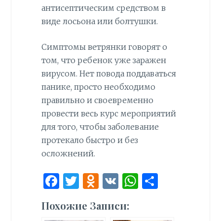
антисептическим средством в
виде лосьона или болтушки.
Симптомы ветрянки говорят о
том, что ребенок уже заражен
вирусом. Нет повода поддаваться
панике, просто необходимо
правильно и своевременно
провести весь курс мероприятий
для того, чтобы заболевание
протекало быстро и без
осложнений.
F
T
O
V
W
О
a
w
d
K
h
т
Похожие Записи:
ce
it
n
at
п