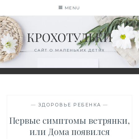
Skip
MENU
to
content
КРОХОТУЛЬКИ
САЙТ О МАЛЕНЬКИХ ДЕТЯХ
—
ЗДОРОВЬЕ РЕБЕНКА
—
Первые симптомы ветрянки,
или Дома появился