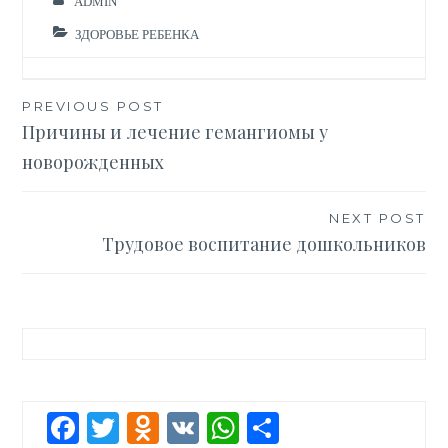
ADMIN
ЗДОРОВЬЕ РЕБЕНКА
Навигация
PREVIOUS POST
Причины и лечение гемангиомы у
по
новорожденных
записям
NEXT POST
Трудовое воспитание дошкольников
Facebook
Twitter
Odnoklassniki
VK
WhatsApp
Отправит