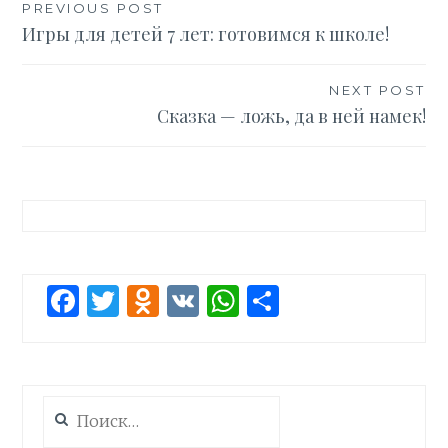
Навигация
PREVIOUS POST
Игры для детей 7 лет: готовимся к школе!
по
записям
NEXT POST
Сказка — ложь, да в ней намек!
Facebook
Twitter
Odnoklassniki
VK
WhatsApp
Отправит
Найти: