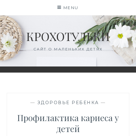
Skip
MENU
to
content
КРОХОТУЛЬКИ
САЙТ О МАЛЕНЬКИХ ДЕТЯХ
—
ЗДОРОВЬЕ РЕБЕНКА
—
Профилактика кариеса у
детей