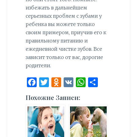
избежать в дальнейшем
серьезных проблем с зубами у
ребенка вы можете только
своим примером, приучив его к
правильному питанию и
ежедневной чистке зубов. Все
зависит только от вас, дорогие
родители.
F
T
O
V
W
О
a
w
d
K
h
т
Похожие Записи:
ce
it
n
at
п
b
te
o
s
р
o
r
kl
A
а
o
as
p
в