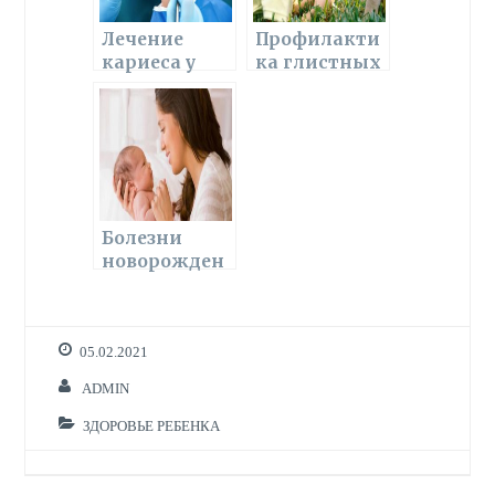
k
s
p
и
ni
т
Лечение
Профилакти
кариеса у
ка глистных
ki
ь
детей
заболеваний
у детей
Болезни
новорожден
ных детей
05.02.2021
ADMIN
ЗДОРОВЬЕ РЕБЕНКА