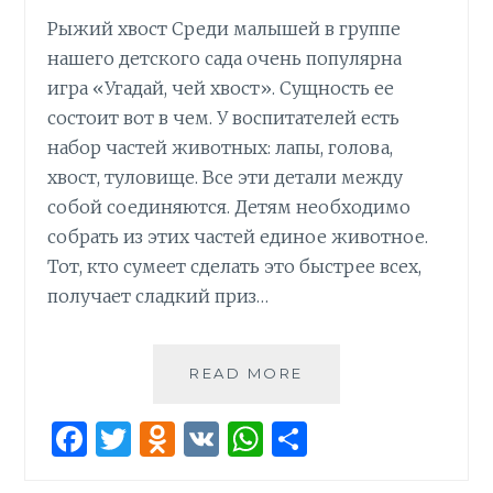
Рыжий хвост Среди малышей в группе
нашего детского сада очень популярна
игра «Угадай, чей хвост». Сущность ее
состоит вот в чем. У воспитателей есть
набор частей животных: лапы, голова,
хвост, туловище. Все эти детали между
собой соединяются. Детям необходимо
собрать из этих частей единое животное.
Тот, кто сумеет сделать это быстрее всех,
получает сладкий приз…
СЕНСОРНОЕ
READ MORE
РАЗВИТИЕ
ДОШКОЛЬНИКОВ
F
T
O
V
W
О
a
w
d
K
h
т