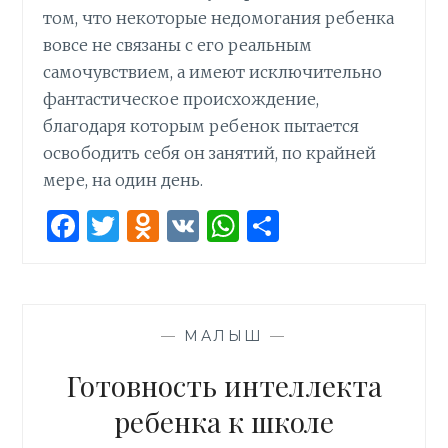
том, что некоторые недомогания ребенка
вовсе не связаны с его реальным
самочувствием, а имеют исключительно
фантастическое происхождение,
благодаря которым ребенок пытается
освободить себя он занятий, по крайней
мере, на один день.
F
T
O
V
W
О
a
w
d
K
h
т
ce
it
n
at
п
b
te
o
s
р
—
МАЛЫШ
—
o
r
kl
A
а
o
as
p
в
Готовность интеллекта
k
s
p
и
ребенка к школе