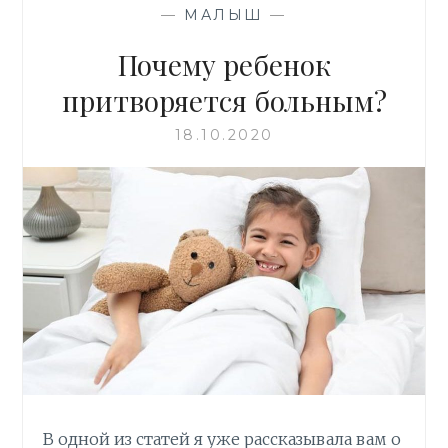
b
te
o
s
р
—
МАЛЫШ
—
o
r
kl
A
а
o
as
p
в
Почему ребенок
k
s
p
и
притворяется больным?
ni
т
18.10.2020
ki
ь
В одной из статей я уже рассказывала вам о