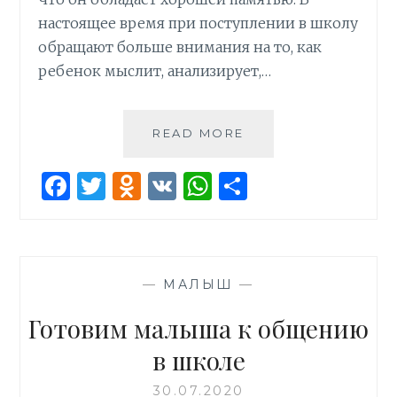
настоящее время при поступлении в школу
обращают больше внимания на то, как
ребенок мыслит, анализирует,…
ГОТОВНОСТЬ
READ MORE
ИНТЕЛЛЕКТА
РЕБЕНКА
F
T
O
V
W
О
К
a
w
d
K
h
т
ШКОЛЕ
ce
it
n
at
п
b
te
o
s
р
—
МАЛЫШ
—
o
r
kl
A
а
o
as
p
в
Готовим малыша к общению
k
s
p
и
в школе
ni
т
30.07.2020