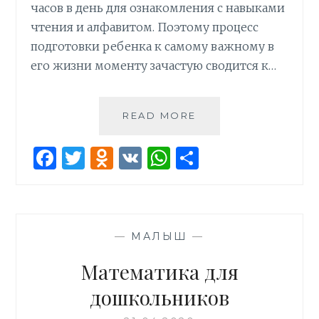
часов в день для ознакомления с навыками
чтения и алфавитом. Поэтому процесс
подготовки ребенка к самому важному в
его жизни моменту зачастую сводится к…
ГОТОВИМ
READ MORE
МАЛЫША
К
F
T
O
V
W
О
ОБЩЕНИЮ
a
w
d
K
h
т
В
ШКОЛЕ
ce
it
n
at
п
b
te
o
s
р
—
МАЛЫШ
—
o
r
kl
A
а
o
as
p
в
Математика для
k
s
p
и
дошкольников
ni
т