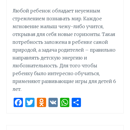
Любой ребенок обладает неуемным
стремлением познавать мир. Каждое
мгновение малыш чему-либо учится,
открывая для себя новые горизонты. Такая
потребность заложена в ребенке самой
природой, а задача родителей – правильно
направлять детскую энергию и
любознательность. Для того чтобы
ребенку было интересно обучаться,
применяют развивающие игры для детей 6
лет.
F
T
O
V
W
О
a
w
d
K
h
т
ce
it
n
at
п