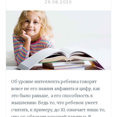
ni
т
29.08.2020
ki
ь
Об уровне интеллекта ребенка говорят
вовсе не его знания алфавита и цифр, как
это было раньше, а его способность к
мышлению. Ведь то, что ребенок умеет
считать, к примеру, до 10, означает лишь то,
что он обладает хорошей памятью. В