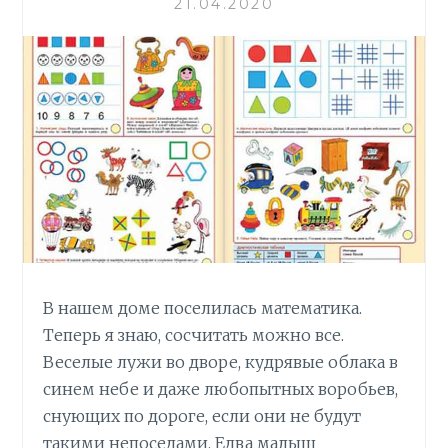
21.04.2020
ki
ь
В нашем доме поселилась математика.
Теперь я знаю, сосчитать можно все.
Веселые лужи во дворе, кудрявые облака в
синем небе и даже любопытных воробьев,
снующих по дороге, если они не будут
такими непоседами. Едва малыш