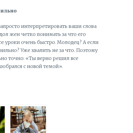
вильно
 запросто интерпретировать ваши слова
дол жен четко понимать за что его
все уроки очень быстро. Молодец? А если
ильно? Уже хвалить не за что. Поэтому
но точно: «Ты верно решил все
зобрался с новой темой».
О
т
п
р
а
в