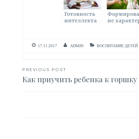
k
s
p
ni
Готовность
Формиров
интеллекта
ие характе
ki
ребенка к
у ребенка
школе
17.11.2017
ADMIN
ВОСПИТАНИЕ ДЕТЕЙ
Навигация
PREVIOUS POST
Как приучить ребенка к горшку
по
записям