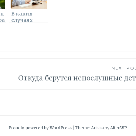
и
т
ан
В каких
ра
случаях
ь
стоит
освободить
ребенка от
школы
NEXT PO
Откуда берутся непослушные де
Proudly powered by WordPress
|
Theme: Anissa by
AlienWP
.