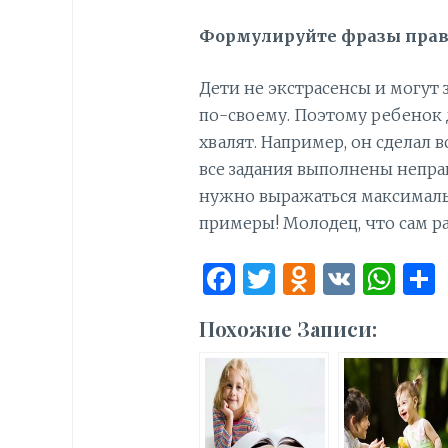
Формулируйте фразы пра
Дети не экстрасенсы и могут
по-своему. Поэтому ребенок 
хвалят. Например, он сделал 
все задания выполнены неправ
нужно выражаться максималь
примеры! Молодец, что сам ра
F
T
O
V
W
a
w
d
K
h
Похожие Записи:
ce
it
n
at
b
te
o
s
o
r
kl
A
o
as
p