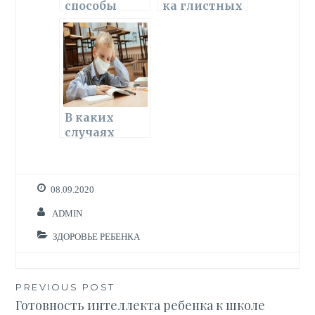
способы
ка глистных
ki
ь
лечения
заболеваний
глистов
у детей
В каких
случаях
стоит
освободить
ребенка от
школы
08.09.2020
ADMIN
ЗДОРОВЬЕ РЕБЕНКА
Навигация
PREVIOUS POST
Готовность интеллекта ребенка к школе