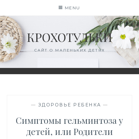
Skip
MENU
to
content
КРОХОТУЛЬКИ
САЙТ О МАЛЕНЬКИХ ДЕТЯХ
—
ЗДОРОВЬЕ РЕБЕНКА
—
Симптомы гельминтоза у
детей, или Родители