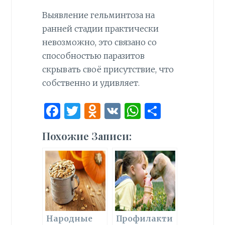
Выявление гельминтоза на
ранней стадии практически
невозможно, это связано со
способностью паразитов
скрывать своё присутствие, что
собственно и удивляет.
F
T
O
V
W
О
a
w
d
K
h
т
Похожие Записи:
ce
it
n
at
п
b
te
o
s
р
o
r
kl
A
а
o
as
p
в
k
s
p
и
ni
т
Народные
Профилакти